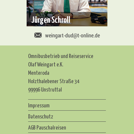
Jürgen Schroll
weingart-dud@t-online.de
Omnibusbetrieb und Reiseservice
Olaf Weingart e.K.
Menteroda
Holzthalebener Straße 34
99996 Unstruttal
Impressum
Datenschutz
AGB Pauschalreisen