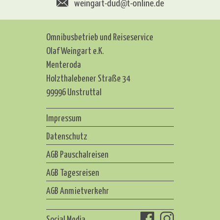
weingart-dud@t-online.de
Omnibusbetrieb und Reiseservice
Olaf Weingart e.K.
Menteroda
Holzthalebener Straße 34
99996 Unstruttal
Impressum
Datenschutz
AGB Pauschalreisen
AGB Tagesreisen
AGB Anmietverkehr
Social Media