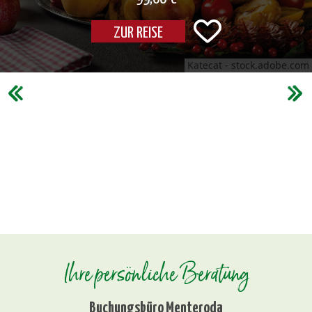
ZUR REISE
Katecat - stock.adobe.com
Ihre persönliche Beratung
Buchungsbüro Menteroda