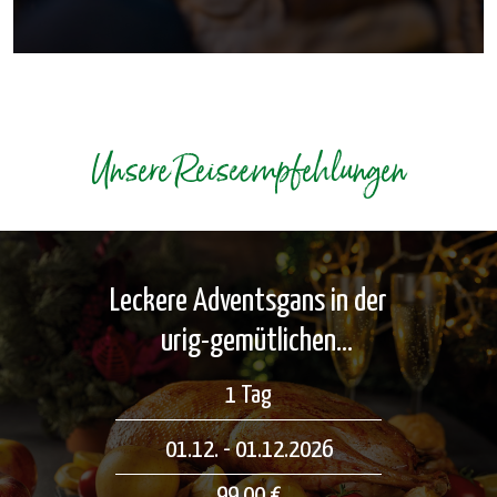
Unsere Reiseempfehlungen
Leckere Adventsgans in der
urig-gemütlichen
Mooshütte und Besuch des
1 Tag
Weihnachtsmarktes in
01.12. - 01.12.2026
Hannover
99,00 €