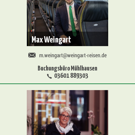
Max Weingart
m.weingart@weingart-reisen.de
Buchungsbüro Mühlhausen
03601 889303