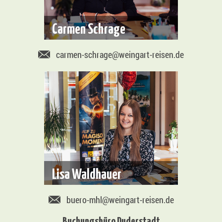
Carmen Schrage
carmen-schrage@weingart-reisen.de
Lisa Waldhauer
buero-mhl@weingart-reisen.de
Buchungsbüro Duderstadt