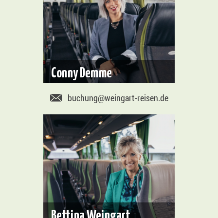
Conny Demme
buchung@weingart-reisen.de
Bettina Weingart