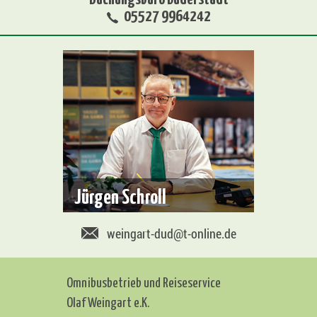
05527 9964242
Jürgen Schroll
weingart-dud@t-online.de
Omnibusbetrieb und Reiseservice
Olaf Weingart e.K.