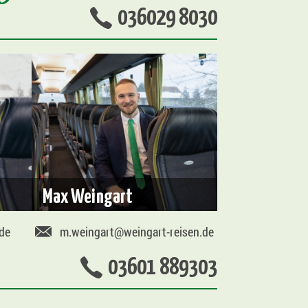
036029 8030
Max Weingart
.de
m.weingart@weingart-reisen.de
03601 889303